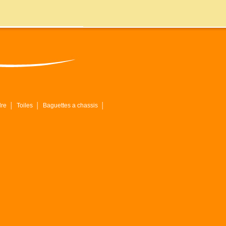
dre
│
Toiles
│
Baguettes a chassis
│