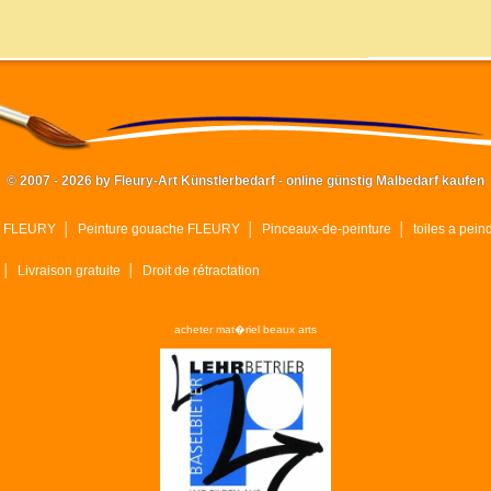
© 2007 - 2026 by Fleury-Art Künstlerbedarf - online günstig Malbedarf kaufen
ue FLEURY
│
Peinture gouache FLEURY
│
Pinceaux-de-peinture
│
toiles a pein
│
Livraison gratuite
│
Droit de rétractation
acheter mat�riel beaux arts