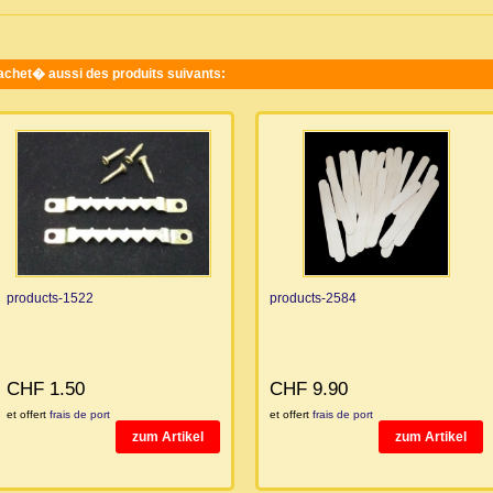
 achet� aussi des produits suivants:
products-1522
products-2584
CHF 1.50
CHF 9.90
et offert
frais de port
et offert
frais de port
zum Artikel
zum Artikel