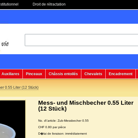
stitutionnel
Droit de rétractation
Auxiliares
Pinceaux
Châssis entoilés
Chevalets
Encadrement
r 0.55 Liter (12 Stück)
Mess- und Mischbecher 0.55 Liter
(12 Stück)
No. d\'article: Zub-Messbecher 0.55
CHF 0.80 par pièce
D�lai de livraison: immédiatement