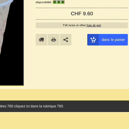
disponibilité:
CHF 9.60
TVA inclus et offert
frais de port
dans le panier
tres 760 cliquez ici dans la rubrique 760.