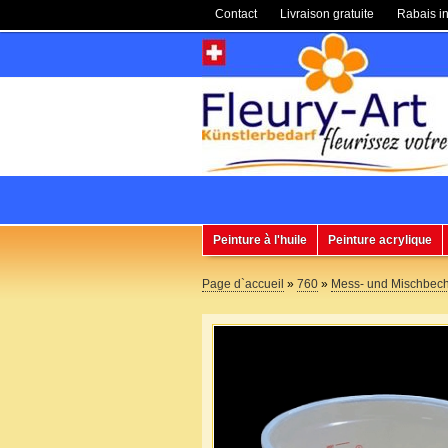
Contact
Livraison gratuite
Rabais in
Peinture à l'huile
Peinture acrylique
Page d`accueil
»
760
»
Mess- und Mischbeche