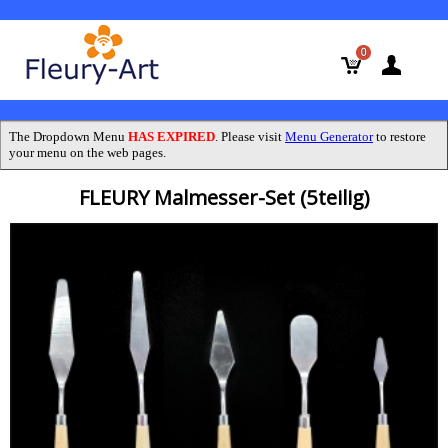
0
The Dropdown Menu
HAS EXPIRED
. Please visit
Menu Generator
to restore
your menu on the web pages.
FLEURY Malmesser-Set (5teilig)