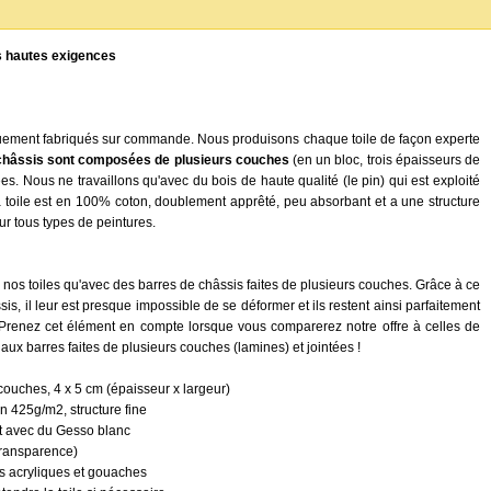
us hautes exigences
quement fabriqués sur commande. Nous produisons chaque toile de façon experte
châssis sont composées de plusieurs couches
(en un bloc, trois épaisseurs de
ées. Nous ne travaillons qu'avec du bois de haute qualité (le pin) qui est exploité
a toile est en 100% coton, doublement apprêté, peu absorbant et a une structure
our tous types de peintures.
os toiles qu'avec des barres de châssis faites de plusieurs couches. Grâce à ce
s, il leur est presque impossible de se déformer et ils restent ainsi parfaitement
Prenez cet élément en compte lorsque vous comparerez notre offre à celles de
aux barres faites de plusieurs couches (lamines) et jointées !
couches, 4 x 5 cm (épaisseur x largeur)
n 425g/m2, structure fine
t avec du Gesso blanc
transparence)
es acryliques et gouaches