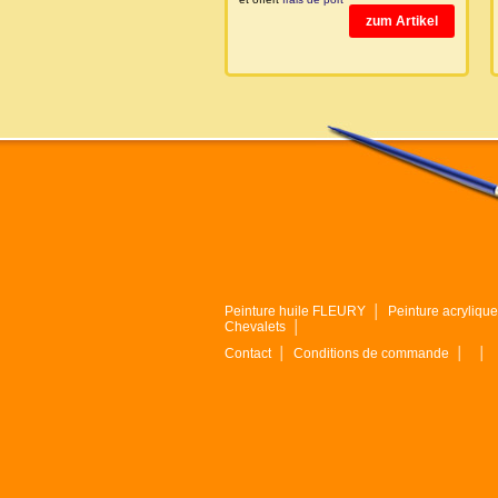
zum Artikel
Peinture huile FLEURY
│
Peinture acryliq
Chevalets
│
Contact
│
Conditions de commande
│
│