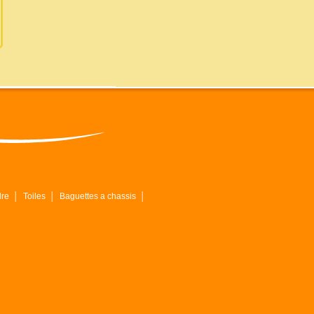
dre
│
Toiles
│
Baguettes a chassis
│