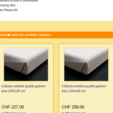
etendre la toile si nécessaire
nt qu'au dos
ez Fleury-Art
 achet� aussi des produits suivants:
Châssis entoilés qualité galerie+
Châssis entoilés qualité galerie+
plus 100x195 cm
plus 120x180 cm
CHF 227.00
CHF 259.00
et offert
frais de port
et offert
frais de port