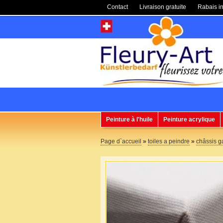
Contact
Livraison gratuite
Rabais in
Peinture à l'huile
Peinture acrylique
Page d`accueil
»
toiles a peindre
»
châssis g