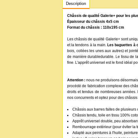
Description
Châssis de qualité Galerie+ pour les pl
Épaisseur du châssis 4x5 cm
Format du châssis : 110x195 cm
Les châssis de qualité Galerie+ sont uni
et la tendons à la main.
Les baguettes à 
bois, collées les unes aux autres) et joint
de manière durabledurable. Le tissu de l
fine. L'apprêt universel est le fond idéal p
Attention :
nous ne produisons désormais n
procédé de fabrication complexe des châssi
droits et tendus de nombreuses années. 
nos concurrents et optez pour des châssis 
Châssis aux barres faites de plusieurs 
Châssis tendu, toile en tissu 100% coto
Apprêt universel double, peu absorban
Rembourrage extérieur (pour éviter la 
Adapté aux peintures à l'huile, peintur