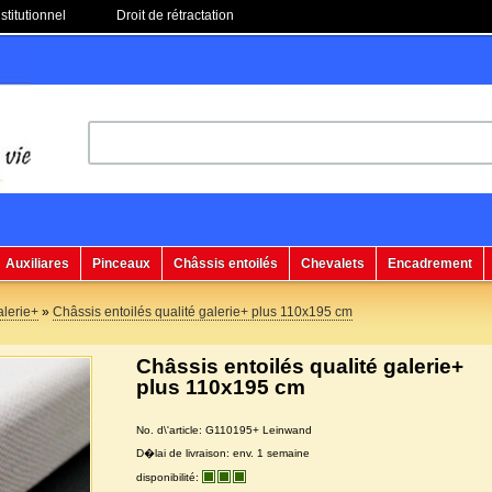
stitutionnel
Droit de rétractation
Auxiliares
Pinceaux
Châssis entoilés
Chevalets
Encadrement
alerie+
»
Châssis entoilés qualité galerie+ plus 110x195 cm
Châssis entoilés qualité galerie+
plus 110x195 cm
No. d\'article: G110195+ Leinwand
D�lai de livraison: env. 1 semaine
disponibilité: