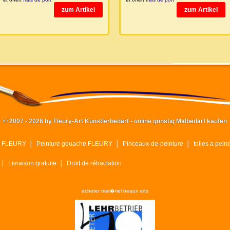
zum Artikel
zum Artikel
© 2007 - 2026 by Fleury-Art Künstlerbedarf - online günstig Malbedarf kaufen
ue FLEURY
│
Peinture gouache FLEURY
│
Pinceaux-de-peinture
│
toiles a pein
│
Livraison gratuite
│
Droit de rétractation
acheter mat�riel beaux arts