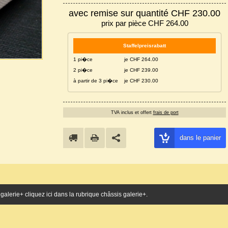
avec remise sur quantité CHF 230.00
prix par pièce CHF 264.00
Staffelpreisrabatt
1 pi�ce
je CHF 264.00
2 pi�ce
je CHF 239.00
à partir de 3 pi�ce
je CHF 230.00
TVA inclus et offert
frais de port
dans le panier
galerie+ cliquez ici dans la rubrique châssis galerie+.