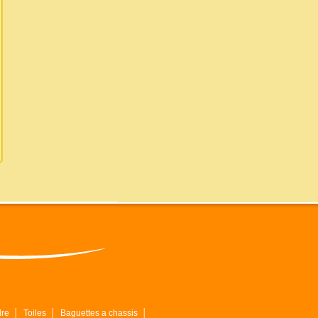
dre
│
Toiles
│
Baguettes a chassis
│