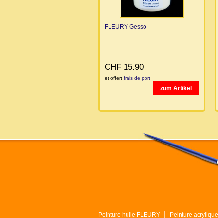
FLEURY Gesso
CHF 15.90
et offert
frais de port
zum Artikel
Peinture huile FLEURY
│
Peinture acryliq