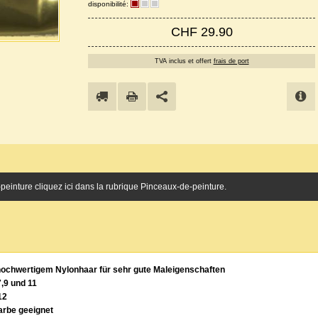
disponibilité:
CHF 29.90
TVA inclus et offert
frais de port
einture cliquez ici dans la rubrique Pinceaux-de-peinture.
hochwertigem Nylonhaar für sehr gute Maleigenschaften
,9 und 11
12
arbe geeignet