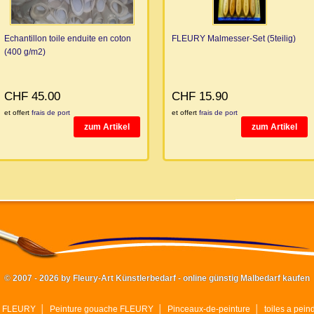
Echantillon toile enduite en coton
FLEURY Malmesser-Set (5teilig)
(400 g/m2)
CHF 45.00
CHF 15.90
et offert
frais de port
et offert
frais de port
zum Artikel
zum Artikel
© 2007 - 2026 by Fleury-Art Künstlerbedarf - online günstig Malbedarf kaufen
ue FLEURY
│
Peinture gouache FLEURY
│
Pinceaux-de-peinture
│
toiles a pein