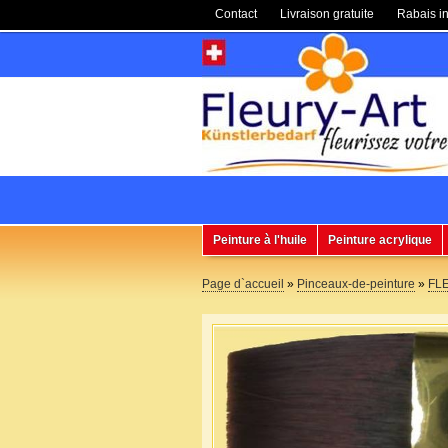
Contact
Livraison gratuite
Rabais in
Peinture à l'huile
Peinture acrylique
Page d`accueil
»
Pinceaux-de-peinture
»
FLE