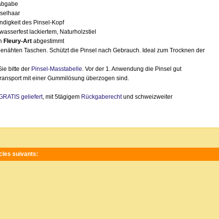
babgabe
nselhaar
digkeit des Pinsel-Kopf
asserfest lackiertem, Naturholzstiel
on
Fleury-Art
abgestimmt
enähten Taschen. Schützt die Pinsel nach Gebrauch. Ideal zum Trocknen der
e bitte der
Pinsel-Masstabelle
. Vor der 1. Anwendung die Pinsel gut
ansport mit einer Gummilösung überzogen sind.
GRATIS geliefert
, mit 5tägigem
Rückgaberecht
und schweizweiter
les suivants: