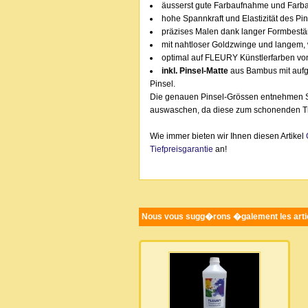
äusserst gute Farbaufnahme und Far
hohe Spannkraft und Elastizität des Pi
präzises Malen dank langer Formbestän
mit nahtloser Goldzwinge und langem, w
optimal auf FLEURY Künstlerfarben v
inkl. Pinsel-Matte
aus Bambus mit aufg
Pinsel.
Die genauen Pinsel-Grössen entnehmen Si
auswaschen, da diese zum schonenden Tr
Wie immer bieten wir Ihnen diesen Artikel
Tiefpreisgarantie
an!
Nous vous sugg�rons �galement les artic