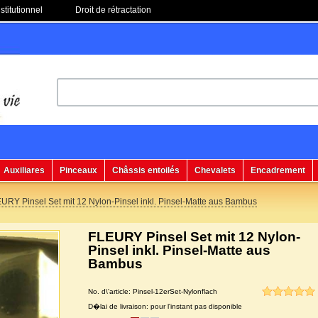
stitutionnel
Droit de rétractation
Auxiliares
Pinceaux
Châssis entoilés
Chevalets
Encadrement
URY Pinsel Set mit 12 Nylon-Pinsel inkl. Pinsel-Matte aus Bambus
FLEURY Pinsel Set mit 12 Nylon-
Pinsel inkl. Pinsel-Matte aus
Bambus
No. d\'article: Pinsel-12erSet-Nylonflach
D�lai de livraison: pour l'instant pas disponible