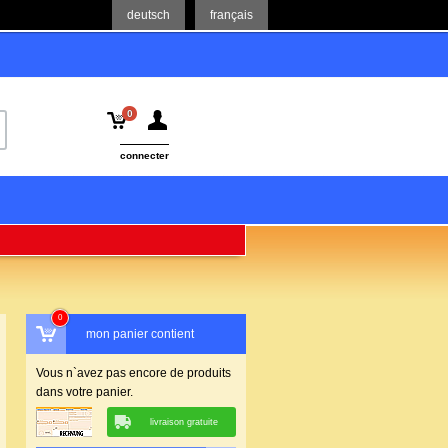
deutsch
français
0
connecter
0
mon panier contient
Vous n`avez pas encore de produits
dans votre panier.
livraison gratuite