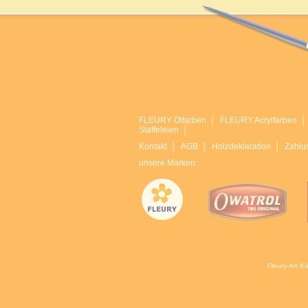
FLEURY Ölfarben
│
FLEURY Acrylfarben
Staffeleien
│
Kontakt
│
AGB
│
Holzdeklaration
│
Zahlu
unsere Marken:
Fleury-Art K