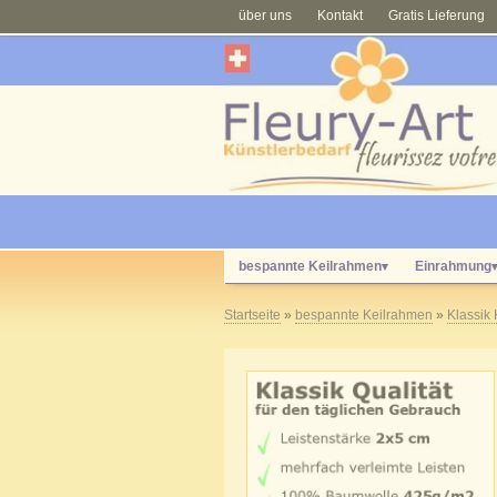
über uns
Kontakt
Gratis Lieferung
bespannte Keilrahmen
Einrahmung
▾
Startseite
»
bespannte Keilrahmen
»
Klassik