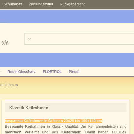
Schulrabatt
Zahlungsmittel
Rückgaberecht
Resin Giessharz
FLOETROL
Pinsel
▾
 Keilrahmen
Klassik Keilrahmen
bespannte Keilrahmen in Grössen 20x20 bis 100x140 cm
Bespannte Keilrahmen
in Klassik Qualität. Die Keilrahmenleisten sind
mehrfach verleimt
und aus
Kiefernholz
. Damit haben
FLEURY