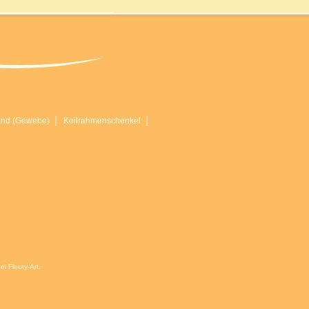
and (Gewebe)
│
Keilrahmenschenkel
│
i Fleury-Art.