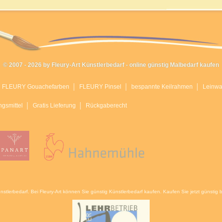
© 2007 - 2026 by Fleury-Art Künstlerbedarf - online günstig Malbedarf kaufen
│
FLEURY Gouachefarben
│
FLEURY Pinsel
│
bespannte Keilrahmen
│
Leinw
ngsmittel
│
Gratis Lieferung
│
Rückgaberecht
ünstlerbedarf. Bei Fleury-Art können Sie günstig Künstlerbedarf kaufen. Kaufen Sie jetzt günstig be