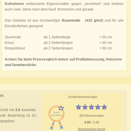
Keilrahmen
verbesserte Eigenschaften gegen „verziehen“ und bleiben
auch viele Jahre nach dem Kauf formschön und gerade.
Das Gewebe ist aus hochwertiger
Baumwolle (425 g/m2)
und für alle
Künstlerfarben geeignet.
Querleiste
ab 1 Seitenlänge
> 60 cm
Kreuz
ab 2 Seitenlängen
> 60 cm
Doppelkreuz
ab 2 Seitenlängen
> 80 cm
Achten Sie beim Preisvergleich immer auf Profilabmessung, Holzsorte
und Gewebestärke.
en
Kundenbewertungen
hnitt mit
4.9
bewertet,
ste Bewertung ist. Es
384 Bewertungen
bgegeben.
4.88
/ 5.00
Bewertungen lesen