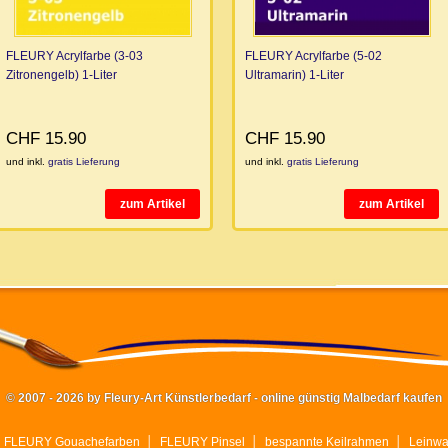
FLEURY Acrylfarbe (3-03
FLEURY Acrylfarbe (5-02
Zitronengelb) 1-Liter
Ultramarin) 1-Liter
CHF 15.90
CHF 15.90
und inkl.
gratis Lieferung
und inkl.
gratis Lieferung
zum Artikel
zum Artikel
© 2007 - 2026 by Fleury-Art Künstlerbedarf - online günstig Malbedarf kaufen
│
FLEURY Gouachefarben
│
FLEURY Pinsel
│
bespannte Keilrahmen
│
Leinw