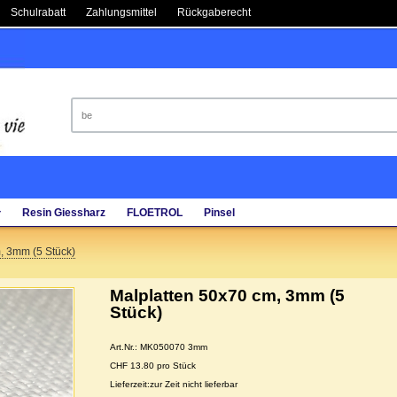
Schulrabatt
Zahlungsmittel
Rückgaberecht
Resin Giessharz
FLOETROL
Pinsel
▾
, 3mm (5 Stück)
Malplatten 50x70 cm, 3mm (5
Stück)
Art.Nr.: MK050070 3mm
CHF 13.80 pro Stück
Lieferzeit:zur Zeit nicht lieferbar