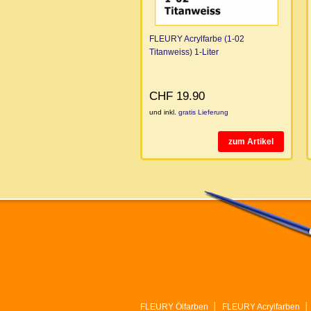
FLEURY Acrylfarbe (1-02
Titanweiss) 1-Liter
CHF 19.90
und inkl.
gratis Lieferung
zum Artikel
FLEURY Ölfarben
│
FLEURY Acrylfarben