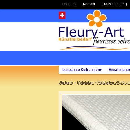
über uns
Kontakt
Gratis Lieferung
bespannte Keilrahmen
Einrahmung
▾
Startseite
»
Malplatten
»
Malplatten 50x70 cm