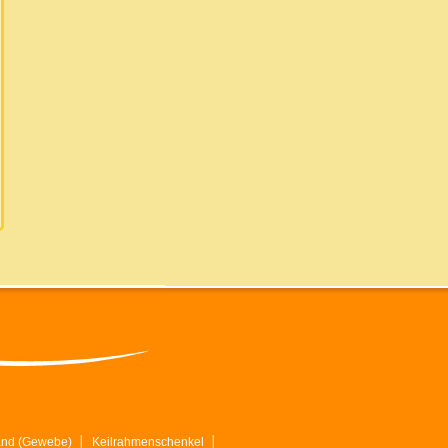
and (Gewebe)
│
Keilrahmenschenkel
│